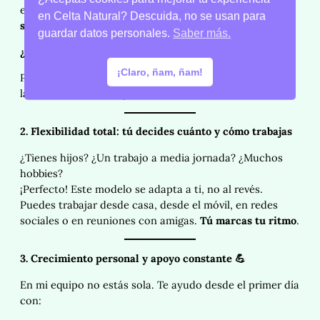
equipo ni llegar a metas inalcanzables.
Tus ganancias
en Celta Natural? Descuida, no se usan para
son reales y rápidas
.
guardar datos personales.
Saber más.
¿Sabías que…?
¡Claro, ñam, ñam!
Puedes ganar
entre el 40% y el 60% de comisión
sobre
las ventas, ¡desde tu primera venta!
2. Flexibilidad total: tú decides cuánto y cómo trabajas
¿Tienes hijos? ¿Un trabajo a media jornada? ¿Muchos
hobbies?
¡Perfecto! Este modelo se adapta a ti, no al revés.
Puedes trabajar desde casa, desde el móvil, en redes
sociales o en reuniones con amigas.
Tú marcas tu ritmo
.
3. Crecimiento personal y apoyo constante
💪
En mi equipo no estás sola. Te ayudo desde el primer día
con: