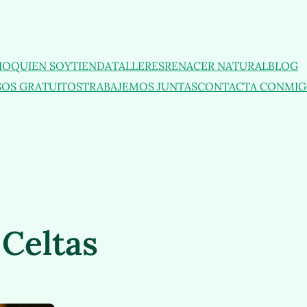
IO
QUIEN SOY
TIENDA
TALLERES
RENACER NATURAL
BLOG
OS GRATUITOS
TRABAJEMOS JUNTAS
CONTACTA CONMI
 Celtas