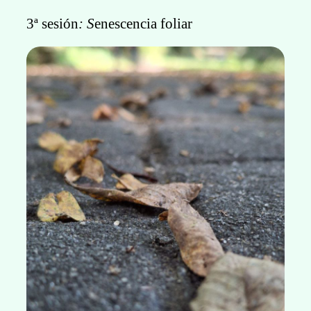
3ª sesión
: S
enescencia foliar