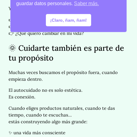
guardar datos personales.
Saber más.
Y desde ahí, es mucho más fácil preguntarte:
👉 ¿Qué me gusta de verdad?
¡Claro, ñam, ñam!
👉 ¿Qué me hace sentir bien?
👉 ¿Qué quiero cambiar en mi vida?
🌞 Cuidarte también es parte de
tu propósito
Muchas veces buscamos el propósito fuera, cuando
empieza dentro.
El autocuidado no es solo estética.
Es conexión.
Cuando eliges productos naturales, cuando te das
tiempo, cuando te escuchas…
estás construyendo algo más grande:
✨ una vida más consciente