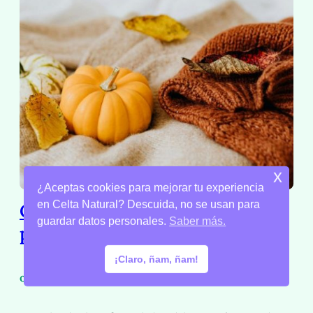
x
¿Aceptas cookies para mejorar tu experiencia
en Celta Natural? Descuida, no se usan para
Calabaza: el tesoro del otoño
guardar datos personales.
Saber más.
para tu piel y tu bienestar
¡Claro, ñam, ñam!
octubre 21, 2025
•
Lorena