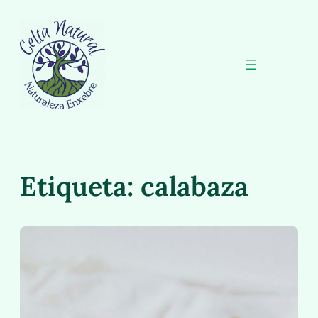
Saltar
al
contenido
Etiqueta:
calabaza