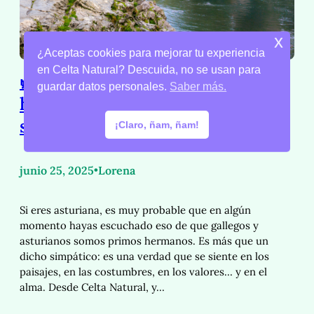
x
¿Aceptas cookies para mejorar tu experiencia
en Celta Natural? Descuida, no se usan para
🌿 Gallegos y asturianos: primos
guardar datos personales.
Saber más.
hermanos unidos por el amor a
sus raíces celtas
¡Claro, ñam, ñam!
junio 25, 2025
•
Lorena
Si eres asturiana, es muy probable que en algún
momento hayas escuchado eso de que gallegos y
asturianos somos primos hermanos. Es más que un
dicho simpático: es una verdad que se siente en los
paisajes, en las costumbres, en los valores… y en el
alma. Desde Celta Natural, y…