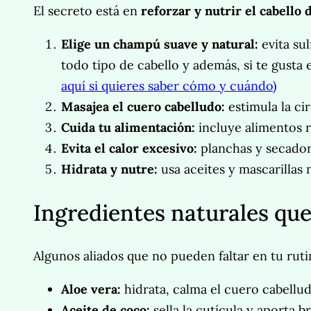
El secreto está en
reforzar y nutrir el cabello
Elige un champú suave y natural:
evita su
todo tipo de cabello y además, si te gusta
aquí si quieres saber cómo y cuándo)
Masajea el cuero cabelludo:
estimula la ci
Cuida tu alimentación:
incluye alimentos r
Evita el calor excesivo:
planchas y secador
Hidrata y nutre:
usa aceites y mascarillas 
Ingredientes naturales que
Algunos aliados que no pueden faltar en tu ruti
Aloe vera:
hidrata, calma el cuero cabellud
Aceite de coco:
sella la cutícula y aporta bri