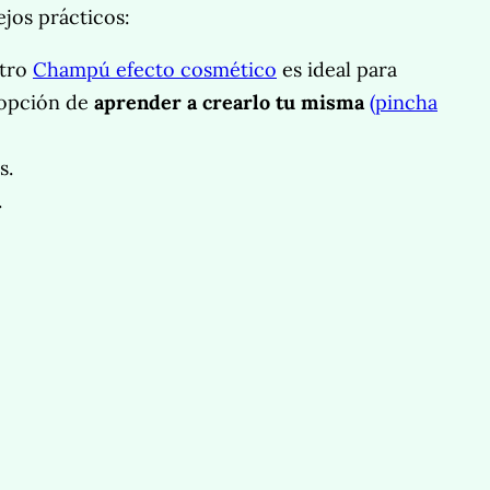
ejos prácticos:
stro
Champú efecto cosmético
es ideal para
 opción de
aprender a crearlo tu
misma
(pincha
s.
.