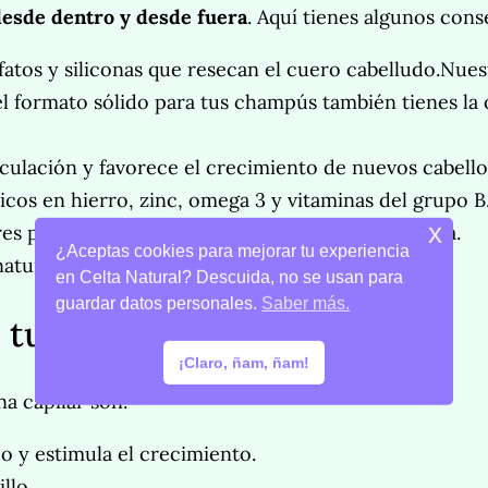
 desde dentro y desde fuera
. Aquí tienes algunos cons
lfatos y siliconas que resecan el cuero cabelludo.Nue
 el formato sólido para tus champús también tienes la
rculación y favorece el crecimiento de nuevos cabello
icos en hierro, zinc, omega 3 y vitaminas del grupo B
x
es pueden debilitar aún más tu pelo en esta etapa.
¿Aceptas cookies para mejorar tu experiencia
naturales una vez a la semana.
en Celta Natural? Descuida, no se usan para
guardar datos personales.
Saber más.
 tu cabello agradecerá 🌸
¡Claro, ñam, ñam!
na capilar son:
o y estimula el crecimiento.
llo.